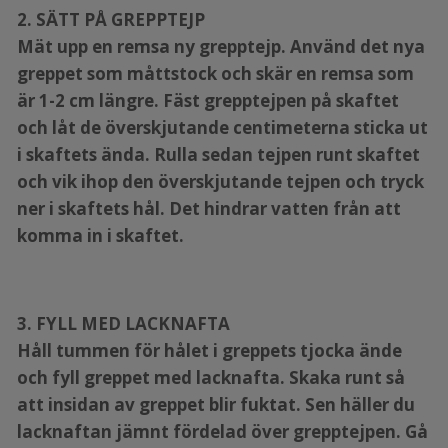
2. SÄTT PÅ GREPPTEJP
Mät upp en remsa ny grepptejp. Använd det nya
greppet som måttstock och skär en remsa som
är 1-2 cm längre. Fäst grepptejpen på skaftet
och låt de överskjutande centimeterna sticka ut
i skaftets ända. Rulla sedan tejpen runt skaftet
och vik ihop den överskjutande tejpen och tryck
ner i skaftets hål. Det hindrar vatten från att
komma in i skaftet.
3. FYLL MED LACKNAFTA
Håll tummen för hålet i greppets tjocka ände
och fyll greppet med lacknafta. Skaka runt så
att insidan av greppet blir fuktat. Sen häller du
lacknaftan jämnt fördelad över grepptejpen. Gå