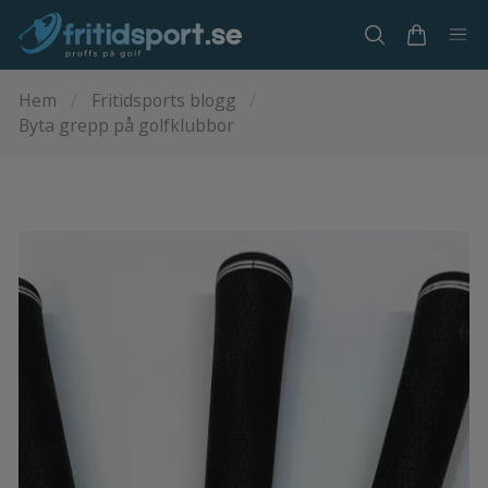
Hem
/
Fritidsports blogg
/
Byta grepp på golfklubbor