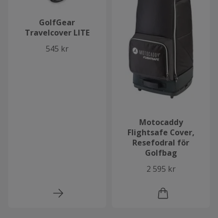
GolfGear
Travelcover LITE
545 kr
Motocaddy
Flightsafe Cover,
Resefodral för
Golfbag
2 595 kr