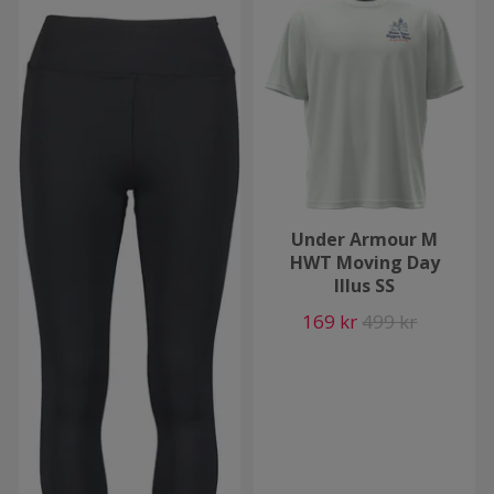
Under Armour M
HWT Moving Day
Illus SS
169 kr
499 kr