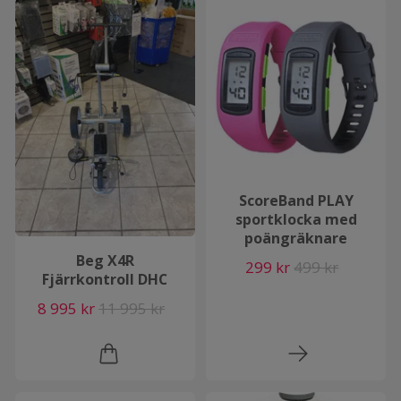
ScoreBand PLAY
sportklocka med
poängräknare
Beg X4R
299 kr
499 kr
Fjärrkontroll DHC
8 995 kr
11 995 kr