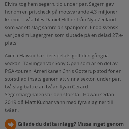
Elvira tog hem segern, tio under par. Segern gav
honom en prischeck på motsvarande 4,3 miljoner
kronor. Tvåa blev Daniel Hillier från Nya Zeeland
som var ett slag sämre än spanjoren. Enda svensk
var Joakim Lagergren som slutade på en delad 27:e-
plats.
Även i Hawaii har det spelats golf den gångna
veckan. Tävlingen var Sony Open som är en del av
PGA-touren. Amerikanen Chris Gotterup stod för en
storstilad insats genom att vinna sexton under par,
två slag bättre än tvåan Ryan Gerard.
Segermarginalen var den största i Hawaii sedan
2019 då Matt Kuchar vann med fyra slag ner till
tvåan.
Gillade du detta inlägg? Missa inget genom