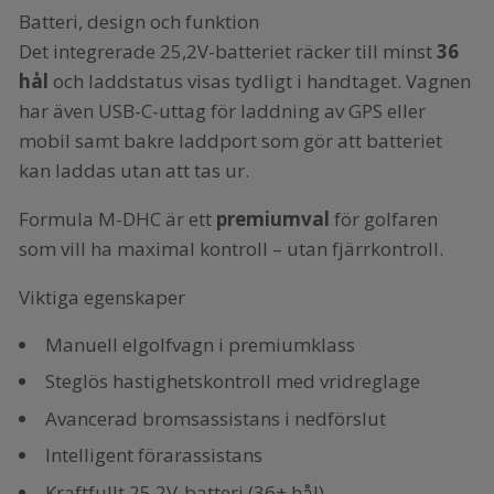
Batteri, design och funktion
Det integrerade 25,2V-batteriet räcker till minst
36
hål
och laddstatus visas tydligt i handtaget. Vagnen
har även USB-C-uttag för laddning av GPS eller
mobil samt bakre laddport som gör att batteriet
kan laddas utan att tas ur.
Formula M-DHC är ett
premiumval
för golfaren
som vill ha maximal kontroll – utan fjärrkontroll.
Viktiga egenskaper
Manuell elgolfvagn i premiumklass
Steglös hastighetskontroll med vridreglage
Avancerad bromsassistans i nedförslut
Intelligent förarassistans
Kraftfullt 25,2V-batteri (36+ hål)