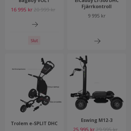
BagBoy VOLT
ElCaddy Li-300 DHC
Fjärrkontroll
16 995 kr
20 999 kr
9 995 kr
Slut
Eswing M12-3
Trolem e-SPLIT DHC
25 995 kr
29 995 kr