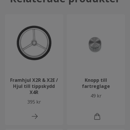
Framhjul X2R & X2E /
Knopp till
Hjul till tippskydd
fartreglage
X4R
49 kr
395 kr