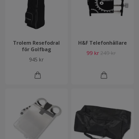
Trolem Resefodral
H&F Telefonhållare
för Golfbag
99 kr
249 kr
945 kr