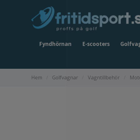
Fyndhörnan
E-scooters
Golfva
Hem
/
Golfvagnar
/
Vagntillbehör
/
Moto