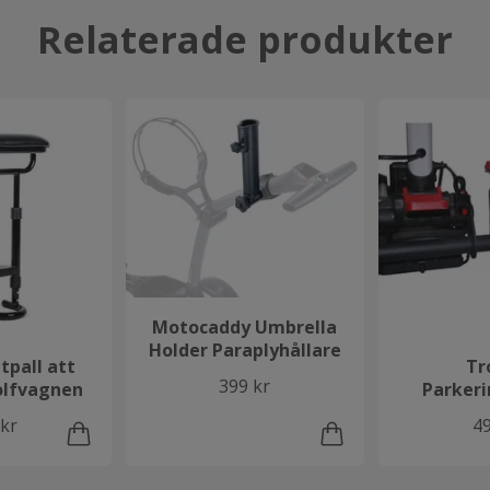
Relaterade produkter
Motocaddy Umbrella
Holder Paraplyhållare
tpall att
Tr
399 kr
olfvagnen
Parker
 kr
49