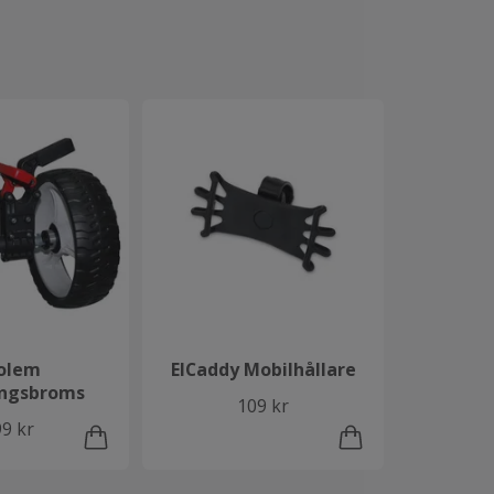
olem
ElCaddy Mobilhållare
ingsbroms
109 kr
9 kr