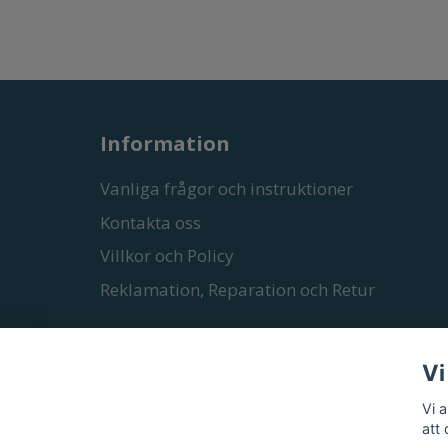
Information
Vanliga frågor och instruktioner
Kontakta oss
Villkor och Policy
Reklamation, Reparation och Retur
Vi
Vi 
att