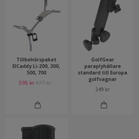
Tillbehörspaket
GolfGear
ElCaddy Li-200, 300,
paraplyhållare
500, 700
standard till Europa
golfvagnar
595 kr
677 kr
249 kr