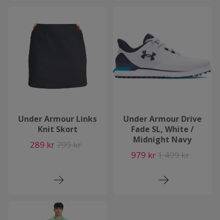
Under Armour Links
Under Armour Drive
Knit Skort
Fade SL, White /
Midnight Navy
289 kr
799 kr
979 kr
1 499 kr