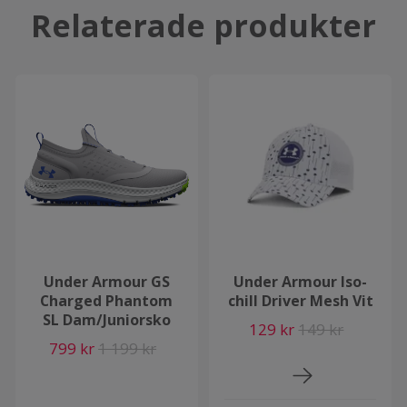
Relaterade produkter
Under Armour GS
Under Armour Iso-
Charged Phantom
chill Driver Mesh Vit
SL Dam/Juniorsko
129 kr
149 kr
799 kr
1 199 kr