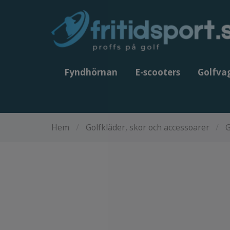
Fyndhörnan
E-scooters
Golfva
Hem
/
Golfkläder, skor och accessoarer
/
G