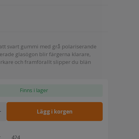
att svart gummi med grå polariserande
erade glasögon blir färgerna klarare,
rkare och framförallt slipper du blän
Finns i lager
Lägg i korgen
r
424