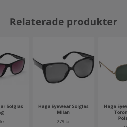
Relaterade produkter
ar Solglas
Haga Eyewear Solglas
Haga Eyew
ag
Milan
Toron
Pol
 kr
279 kr