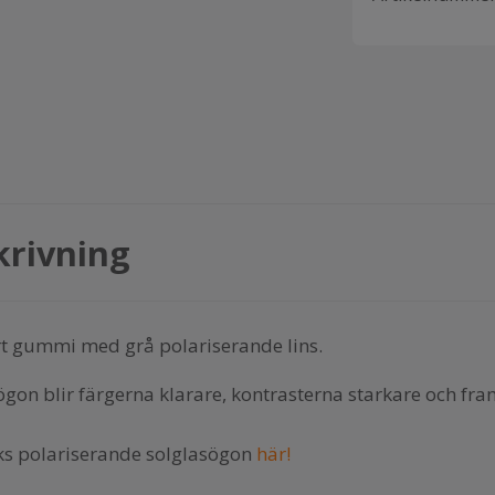
krivning
rt gummi med grå polariserande lins.
on blir färgerna klarare, kontrasterna starkare och fram
s polariserande solglasögon
här!