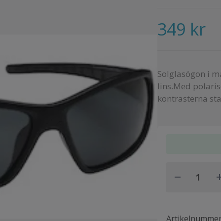
349 kr
Solglasögon i m
lins.Med polaris
kontrasterna sta
Artikelnumme