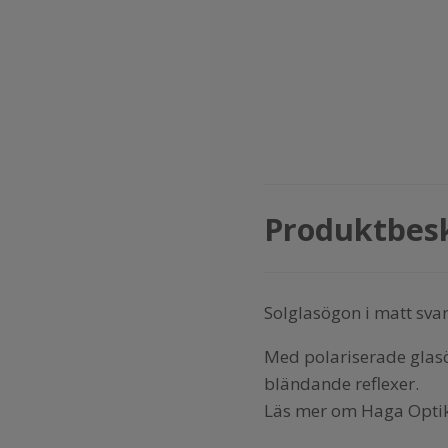
Produktbes
Solglasögon i matt sva
Med polariserade glasög
bländande reflexer.
Läs mer om Haga Optik