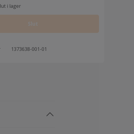
ut i lager
Slut
r
1373638-001-01