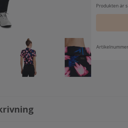
Produkten är sl
Artikelnumme
krivning