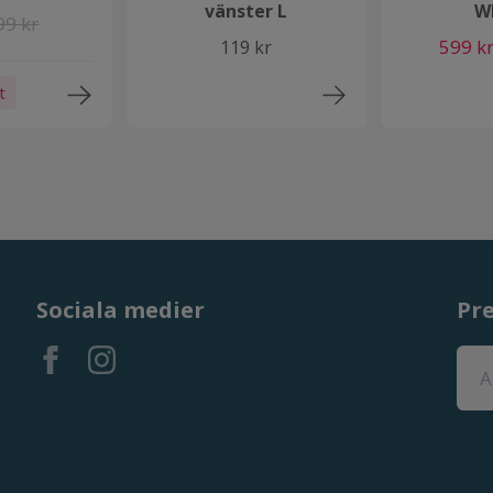
vänster L
W
99 kr
599 k
119 kr
t
Sociala medier
Pr