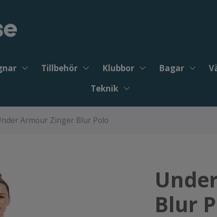
gnar
Tillbehör
Klubbor
Bagar
V
Teknik
nder Armour Zinger Blur Polo
Under
Blur P