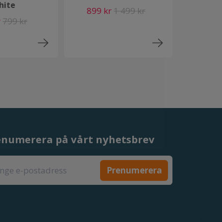
hite
899 kr
1 499 kr
r
799 kr
enumerera på vårt nyhetsbrev
Prenumerera