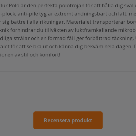
ur Polo är den perfekta polotröjan för att hålla dig sva
plock, anti-pile tyg är extremt andningsbart och lätt, m
sig bättre i alla riktningar. Materialet transporterar bort
knik förhindrar du tillväxten av luktframkallande mikro
dliga strålar och en formad fåll ger förbättrad täckning
valet för att se bra ut och känna dig bekväm hela dagen.
onen av stil och komfort!
r
Recensera produkt