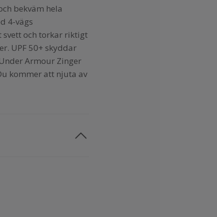
l och bekväm hela
ed 4-vägs
 svett och torkar riktigt
ber. UPF 50+ skyddar
. Under Armour Zinger
 Du kommer att njuta av