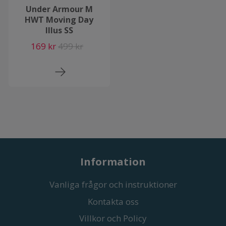
Under Armour M
HWT Moving Day
Illus SS
169 kr
499 kr
Information
Vanliga frågor och instruktioner
Kontakta oss
Villkor och Policy