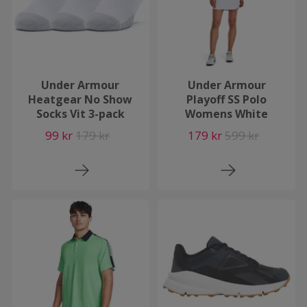
Under Armour
Under Armour
Heatgear No Show
Playoff SS Polo
Socks Vit 3-pack
Womens White
99 kr
179 kr
179 kr
599 kr