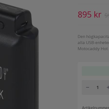
895 kr
9
Den högkapacita
alla USB-enhete
Motocaddy Hot M
Artikelnumme