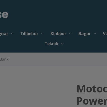
gnar
Tillbehör
Klubbor
Bagar
V
Teknik
 Bank
Motoc
Power