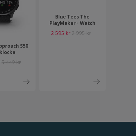
Blue Tees The
PlayMaker+ Watch
2 595 kr
2 995 kr
pproach S50
klocka
r
5 449 kr