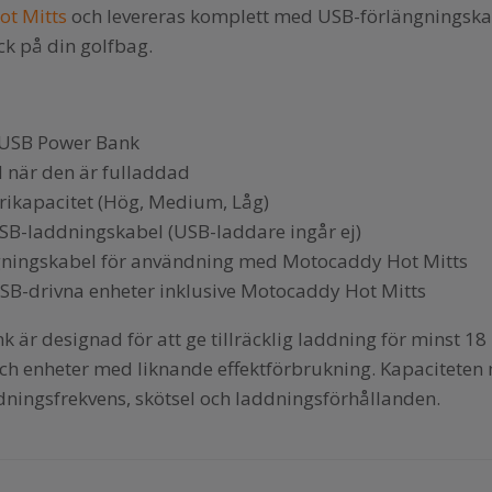
t Mitts
och levereras komplett med USB-förlängningskabe
ack på din golfbag.
r USB Power Bank
d när den är fulladdad
erikapacitet (Hög, Medium, Låg)
SB-laddningskabel (USB-laddare ingår ej)
gningskabel för användning med Motocaddy Hot Mitts
SB-drivna enheter inklusive Motocaddy Hot Mitts
är designad för att ge tillräcklig laddning för minst 18
h enheter med liknande effektförbrukning. Kapaciteten 
ningsfrekvens, skötsel och laddningsförhållanden.