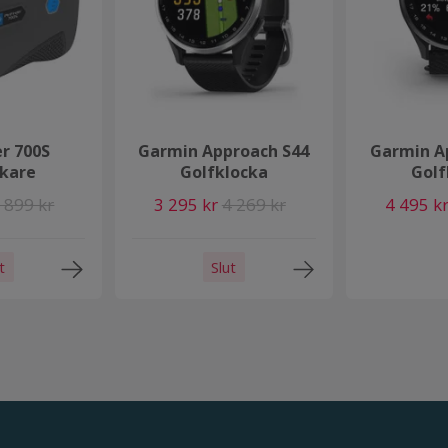
er 700S
Garmin Approach S44
Garmin A
ikare
Golfklocka
Golf
 899 kr
3 295 kr
4 269 kr
4 495 k
t
Slut