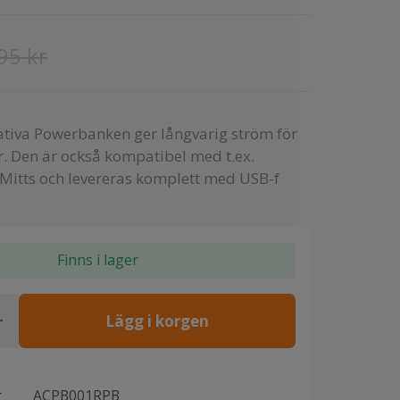
95 kr
tiva Powerbanken ger långvarig ström för
r. Den är också kompatibel med t.ex.
itts och levereras komplett med USB-f
Finns i lager
Lägg i korgen
r
ACPB001RPB