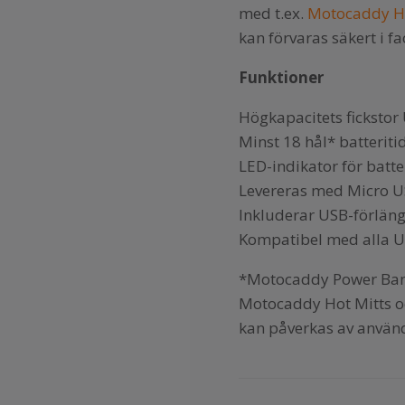
med t.ex.
Motocaddy Ho
kan förvaras säkert i f
Funktioner
Högkapacitets ficksto
Minst 18 hål* batteriti
LED-indikator för batt
Levereras med Micro U
Inkluderar USB-förlän
Kompatibel med alla U
*Motocaddy Power Bank 
Motocaddy Hot Mitts oc
kan påverkas av använd