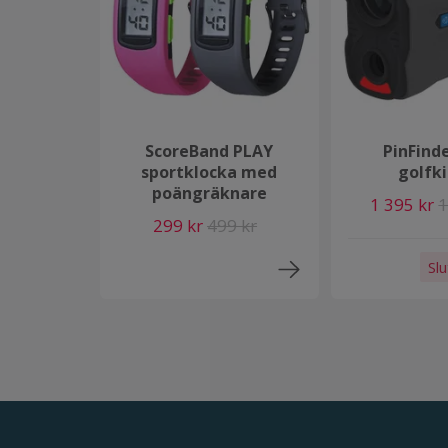
ScoreBand PLAY
PinFind
sportklocka med
golfk
poängräknare
1 395 kr
1
299 kr
499 kr
Slu