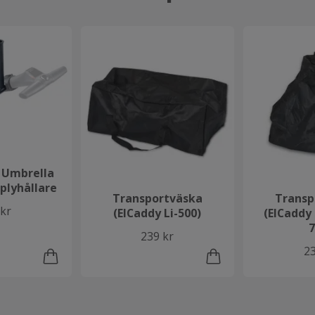
 Umbrella
plyhållare
Transportväska
Transp
 kr
(ElCaddy Li-500)
(ElCaddy 
7
239 kr
23