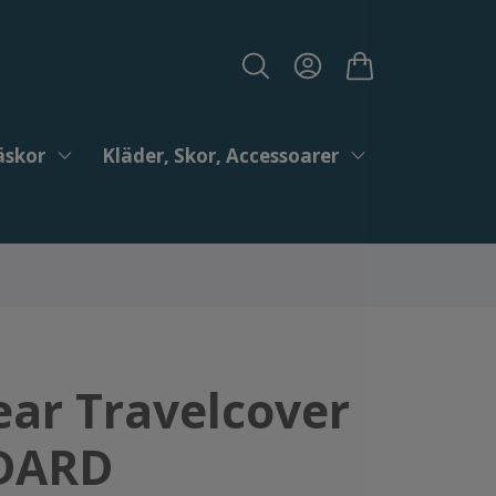
äskor
Kläder, Skor, Accessoarer
ear Travelcover
DARD