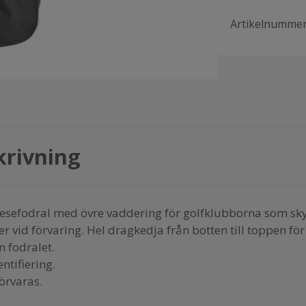
Artikelnumme
krivning
 resefodral med övre vaddering för golfklubborna som sk
ler vid förvaring. Hel dragkedja från botten till toppen för 
n fodralet.
entifiering.
förvaras.