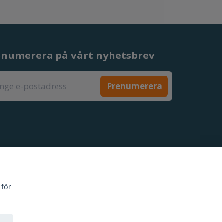
enumerera på vårt nyhetsbrev
Prenumerera
 för