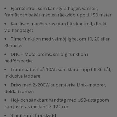
Fjärrkontroll som kan styra höger, vänster,
framåt och bakåt med en räckvidd upp till 50 meter
Kan även manövreras utan fjärrkontroll, direkt
vid handtaget
Timerfunktion med valmöjlighet om 10, 20 eller
30 meter
DHC = Motorbroms, smidig funktion i
nedförsbacke
Litiumbatteri på 10Ah som klarar upp till 36 hål,
inklusive laddare
Drivs med 2x200W superstarka Linix-motorer,
dolda i ramen
Höj- och sänkbart handtag med USB-uttag som
kan justeras mellan 27-124 cm
3 hjul samt tippskydd