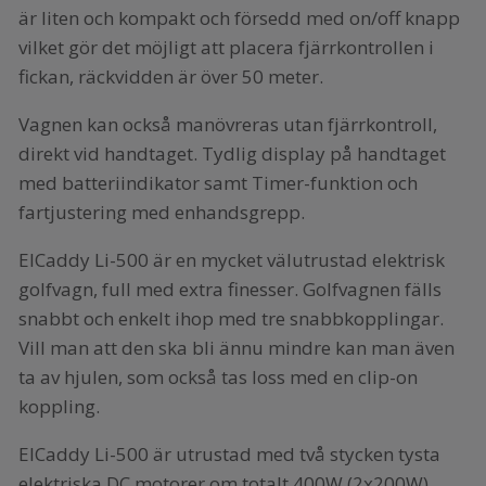
är liten och kompakt och försedd med on/off knapp
vilket gör det möjligt att placera fjärrkontrollen i
fickan, räckvidden är över 50 meter.
Vagnen kan också manövreras utan fjärrkontroll,
direkt vid handtaget. Tydlig display på handtaget
med batteriindikator samt Timer-funktion och
fartjustering med enhandsgrepp.
ElCaddy Li-500 är en mycket välutrustad elektrisk
golfvagn, full med extra finesser. Golfvagnen fälls
snabbt och enkelt ihop med tre snabbkopplingar.
Vill man att den ska bli ännu mindre kan man även
ta av hjulen, som också tas loss med en clip-on
koppling.
ElCaddy Li-500 är utrustad med två stycken tysta
elektriska DC motorer om totalt 400W (2x200W)