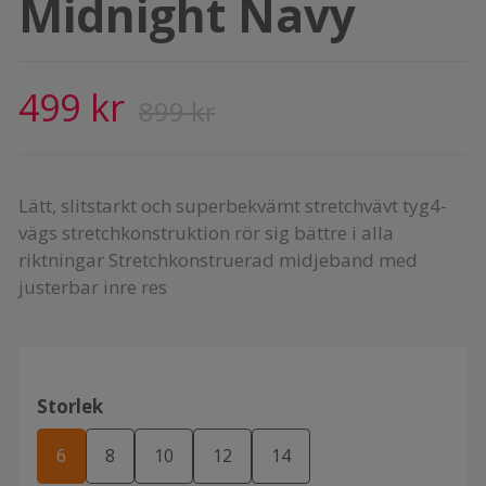
Midnight Navy
499 kr
899 kr
Lätt, slitstarkt och superbekvämt stretchvävt tyg4-
vägs stretchkonstruktion rör sig bättre i alla
riktningar Stretchkonstruerad midjeband med
justerbar inre res
Storlek
6
8
10
12
14