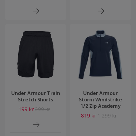
Under Armour Train
Under Armour
Stretch Shorts
Storm Windstrike
1/2 Zip Academy
199 kr
399 kr
819 kr
1 299 kr