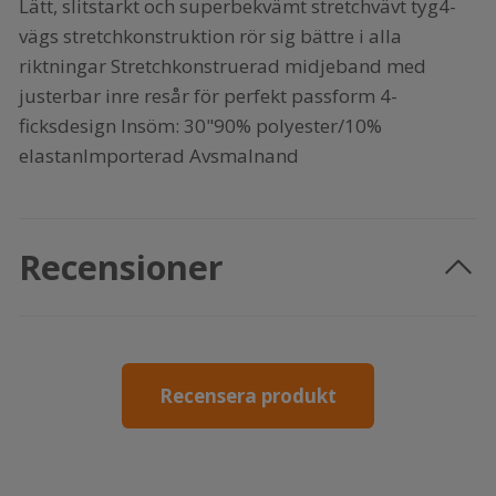
Lätt, slitstarkt och superbekvämt stretchvävt tyg4-
vägs stretchkonstruktion rör sig bättre i alla
riktningar Stretchkonstruerad midjeband med
justerbar inre resår för perfekt passform 4-
ficksdesign Insöm: 30"90% polyester/10%
elastanImporterad Avsmalnand
Recensioner
Recensera produkt